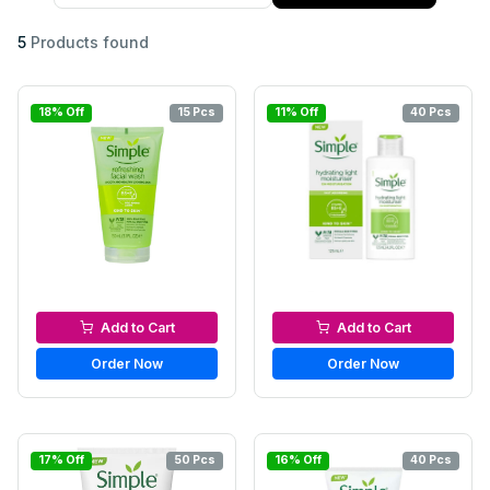
5
Products found
18% Off
15 Pcs
11% Off
40 Pcs
Facewash & Cleanser
Moisturizers & Cream
Add to Cart
Add to Cart
Order Now
Order Now
17% Off
50 Pcs
16% Off
40 Pcs