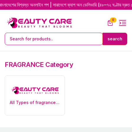
 বিশ্বস্ত অনলাইন শপ | সারাদেশে ক্যাশ অন ডেলিভারি (৪৮–৭২ ঘণ্টায় দ্রুত ডেলিভার
0
FRAGRANCE Category
All Types of fragrances (15)