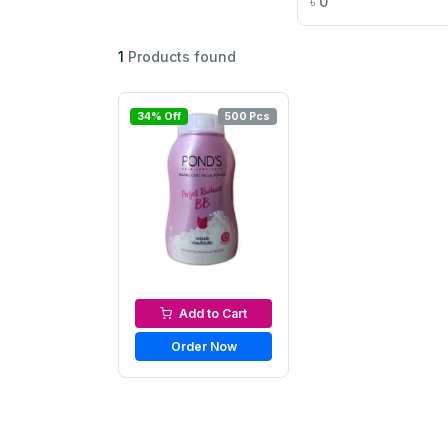
৳
0
1
Products found
34% Off
500 Pcs
Loose Powder
Add to Cart
Order Now