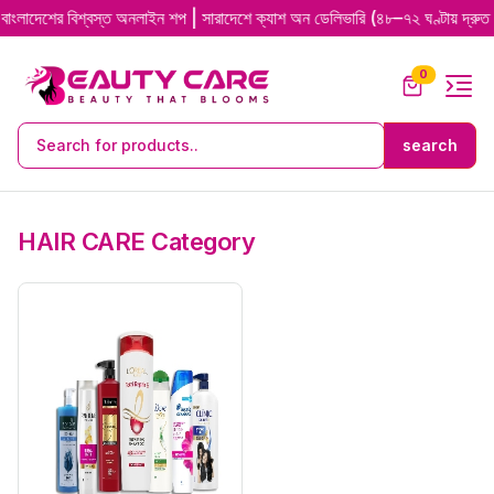
র বিশ্বস্ত অনলাইন শপ | সারাদেশে ক্যাশ অন ডেলিভারি (৪৮–৭২ ঘণ্টায় দ্রুত ডেলিভার
0
HAIR CARE Category