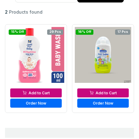
2
Products found
15% Off
29 Pcs
16% Off
17 Pcs
Baby Body lotion
Baby Body lotion
Add to Cart
Add to Cart
Order Now
Order Now