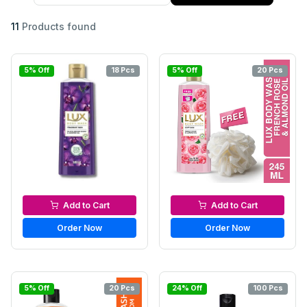
11
Products found
5% Off
18 Pcs
5% Off
20 Pcs
Bath & Shower
Bath & Shower
Add to Cart
Add to Cart
Order Now
Order Now
5% Off
20 Pcs
24% Off
100 Pcs