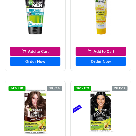
Facewash & Cleanser
Facewash & Cleanser
Add to Cart
Add to Cart
Order Now
Order Now
14% Off
18 Pcs
14% Off
20 Pcs