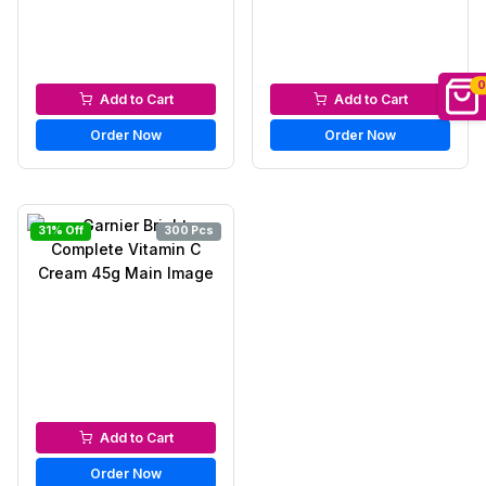
0
Micellar Water
Men’s Face Wash
Add to Cart
Add to Cart
Order Now
Order Now
31% Off
300 Pcs
Day & Night Cream
Add to Cart
Order Now