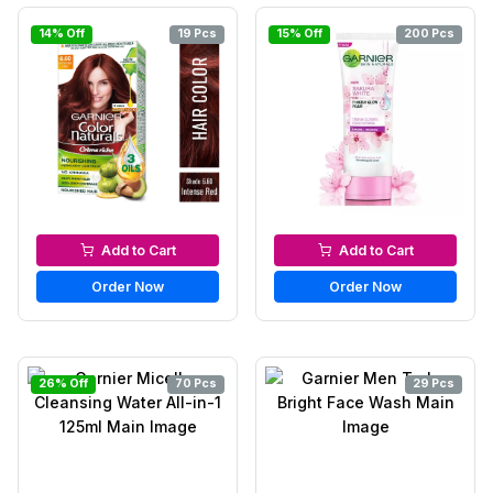
14% Off
19 Pcs
15% Off
200 Pcs
Hair Color
Facewash & Cleanser
Add to Cart
Add to Cart
Order Now
Order Now
26% Off
70 Pcs
29 Pcs