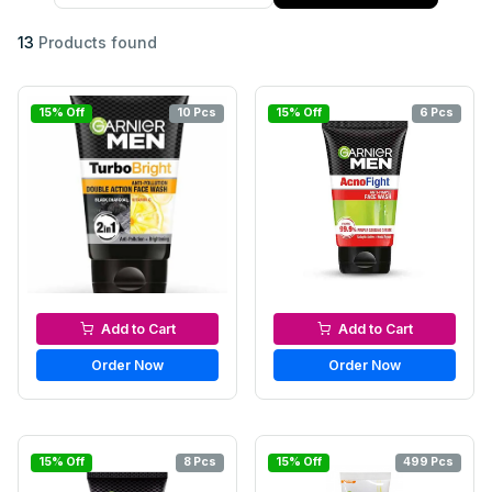
13
Products found
15% Off
10 Pcs
15% Off
6 Pcs
Facewash & Cleanser
Facewash & Cleanser
Add to Cart
Add to Cart
Order Now
Order Now
15% Off
8 Pcs
15% Off
499 Pcs